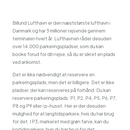
Billund Lufthavn er den næststørste lufthavn i
Danmark og har 3 millioner rejsende gennem
terminalen hvert år. Lufthavnen råder desuden
over 14.000 parkeringspladser, som du kan
booke forud for din rejse, så du er sikret en plads
ved ankomst.
Det er ikke nødvendigt at reservere en
parkeringsplads, men det er billigere. Det er ikke
pladser, der kan reserveres på forhånd. Du kan
reservere parkeringsplads: P1, P2, P4, P5, P6, P7,
P8 og P9 eller i p-huset. Her er der desuden
mulighed for at langtidsparkere, hvis du har brug
for det. I P3, markeret med grøn farve, kan du
kortidsparkere, hvis du har brug for det.