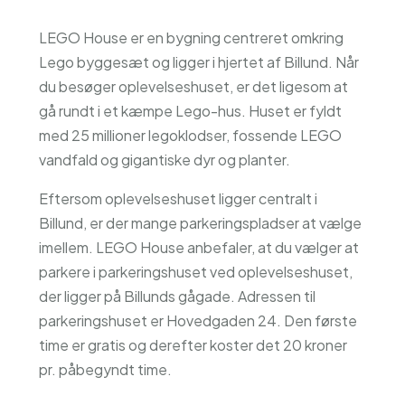
LEGO House er en bygning centreret omkring
Lego byggesæt og ligger i hjertet af Billund. Når
du besøger oplevelseshuset, er det ligesom at
gå rundt i et kæmpe Lego-hus. Huset er fyldt
med 25 millioner legoklodser, fossende LEGO
vandfald og gigantiske dyr og planter.
Eftersom oplevelseshuset ligger centralt i
Billund, er der mange parkeringspladser at vælge
imellem. LEGO House anbefaler, at du vælger at
parkere i parkeringshuset ved oplevelseshuset,
der ligger på Billunds gågade. Adressen til
parkeringshuset er Hovedgaden 24. Den første
time er gratis og derefter koster det 20 kroner
pr. påbegyndt time.