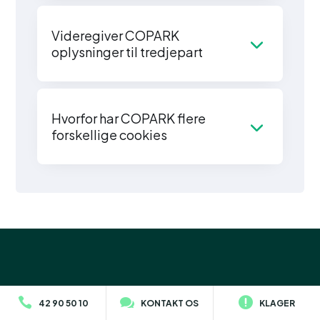
Videregiver COPARK
oplysninger til tredjepart
Hvorfor har COPARK flere
forskellige cookies
Vil du høre mere?
42 90 50 10
KONTAKT OS
KLAGER