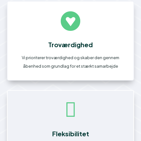

Troværdighed
Vi prioriterer troværdighed og skaber den gennem
åbenhed som grundlag for et stærkt samarbejde

Fleksibilitet