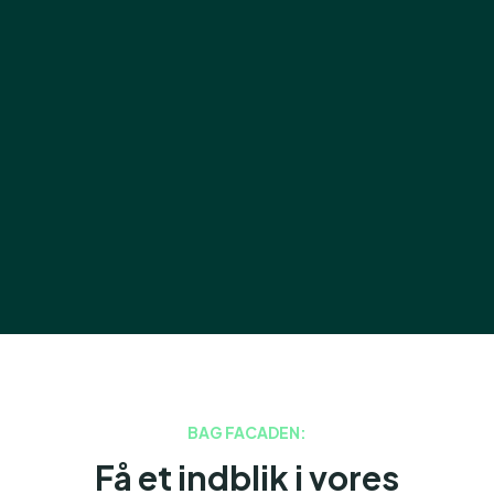
virksomheder og domiciler
Et parkeringsselskab for

uddannelsessituationer
Et parkeringsselskab for religiøse

trossamfund
BAG FACADEN:
Få et indblik i vores