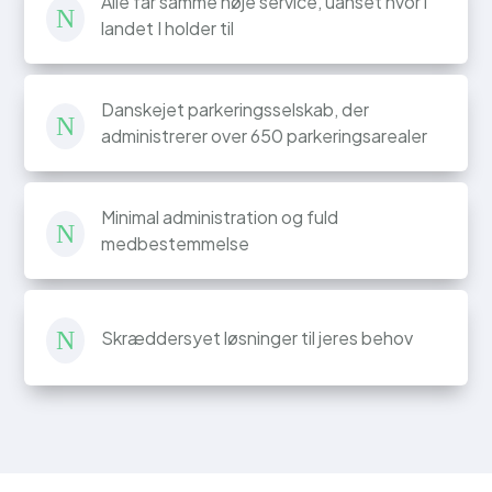
Alle får samme høje service, uanset hvor i
N
landet I holder til
Danskejet parkeringsselskab, der
N
administrerer over 650 parkeringsarealer
Minimal administration og fuld
N
medbestemmelse
Skræddersyet løsninger til jeres behov
N