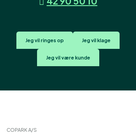
42 90 50 10
Jeg vil ringes op
Jeg vil klage
Jeg vil være kunde
COPARK A/S