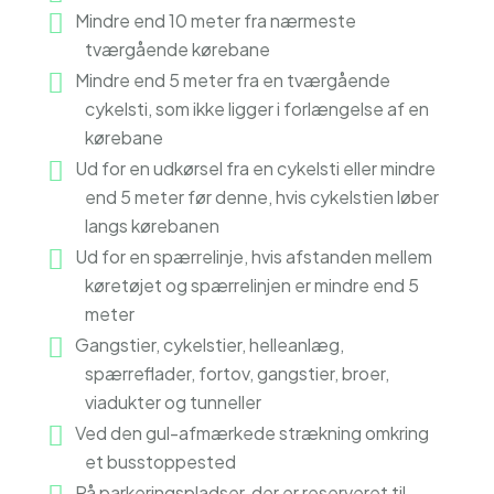
Mindre end 10 meter fra nærmeste
tværgående kørebane
Mindre end 5 meter fra en tværgående
cykelsti, som ikke ligger i forlængelse af en
kørebane
Ud for en udkørsel fra en cykelsti eller mindre
end 5 meter før denne, hvis cykelstien løber
langs kørebanen
Ud for en spærrelinje, hvis afstanden mellem
køretøjet og spærrelinjen er mindre end 5
meter
Gangstier, cykelstier, helleanlæg,
spærreflader, fortov, gangstier, broer,
viadukter og tunneller
Ved den gul-afmærkede strækning omkring
et busstoppested
På parkeringspladser, der er reserveret til