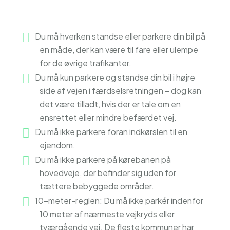
Du må hverken standse eller parkere din bil på
en måde, der kan være til fare eller ulempe
for de øvrige trafikanter.
Du må kun parkere og standse din bil i højre
side af vejen i færdselsretningen – dog kan
det være tilladt, hvis der er tale om en
ensrettet eller mindre befærdet vej.
Du må ikke parkere foran indkørslen til en
ejendom.
Du må ikke parkere på kørebanen på
hovedveje, der befinder sig uden for
tættere bebyggede områder.
10-meter-reglen: Du må ikke parkér indenfor
10 meter af nærmeste vejkryds eller
tværgående vej. De fleste kommuner har